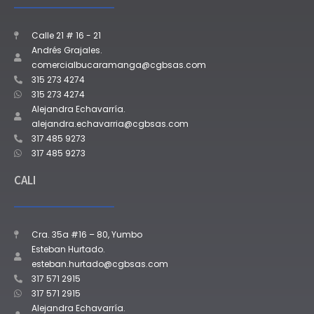
Calle 21 # 16 - 21
Andrés Grajales.
comercialbucaramanga@cgbsas.com
315 273 4274
315 273 4274
Alejandra Echavarría.
alejandra.echavarria@cgbsas.com
317 485 9273
317 485 9273
CALI
Cra. 35a #16 – 80, Yumbo
Esteban Hurtado.
esteban.hurtado@cgbsas.com
317 571 2915
317 571 2915
Alejandra Echavarría.