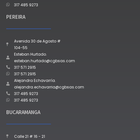
317 485 9273
PEREIRA
Avenida 30 de Agosto #
104-55
Esteban Hurtado.
esteban.hurtado@cgbsas.com
317 571 2915
317 571 2915
Alejandra Echavarría.
alejandra.echavarria@cgbsas.com
317 485 9273
317 485 9273
BUCARAMANGA
Calle 21 # 16 - 21