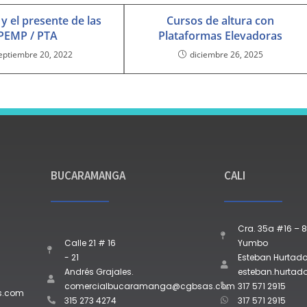
y el presente de las
Cursos de altura con
PEMP / PTA
Plataformas Elevadoras
eptiembre 20, 2022
diciembre 26, 2025
BUCARAMANGA
CALI
Cra. 35a #16 – 8
Calle 21 # 16
Yumbo
- 21
Esteban Hurtado
Andrés Grajales.
esteban.hurta
comercialbucaramanga@cgbsas.com
317 571 2915
s.com
315 273 4274
317 571 2915