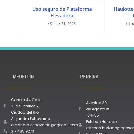
Uso seguro de Plataforma
Haulotte 
Elevadora
julio 31, 2026
s
MEDELLÍN
PEREIRA
Carrera 44 Calle
Avenida 30
18 a 5 interior 5,
de Agosto #
Ciudad del Rio
104-55
Alejandra Echavarría.
Esteban Hurtado.
alejandra.echavarria@cgbsas.com
esteban.hurtado@cgbsa
317 485 9273