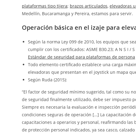
plataformas tipo tijera
;
brazos articulados
,
elevadoras u
Medellín, Bucaramanga y Pereira, estamos para servir.
Operación básica en el izaje para elev
Según la norma Ley 099 de 2010, los equipos que sea
cumplir con los certificados: ASME B30.23; A N S I / 
Estándar de seguridad para plataformas de persona
Todo elemento certificado establece una carga máxim
elevadoras que presentan en el joystick un mapa que
Según Ruda (2015):
“El factor de seguridad mínimo sugerido, tal como su no
de seguridad finalmente utilizado, debe ser impuesto p
Siempre es necesaria la evaluación e inspección perió
condiciones seguras de operación […] La capacitación d
capacitaciones a operarios y personal, reafirmando las 
de protección personal indicados, ya sea casco, calzado 