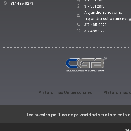
317 571 2915
317 485 9273
317 571 2915
Alejandra Echavarría.
alejandra.echavarria@c
317 485 9273
317 485 9273
Plataformas Unipersonales
Plataformas d
Lee nuestra política de privacidad y tratamiento 
Sit