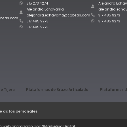
315 273 4274
Alejandra Echav
Alejandra Echavarría.
alejandra.ech
alejandra.echavarria@cgbsas.com
317 485 9273
gbsas.com
317 485 9273
317 485 9273
317 485 9273
e Tijera
Plataformas de Brazo Articulado
Plataformas d
de datos personales
io web optimizado por: SMarketing Digital