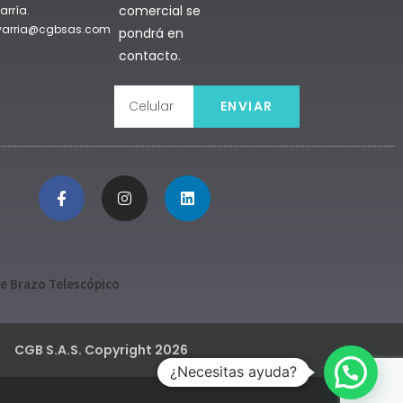
comercial se
arría.
avarria@cgbsas.com
pondrá en
contacto.
ENVIAR
e Brazo Telescópico
CGB S.A.S. Copyright 2026
¿Necesitas ayuda?