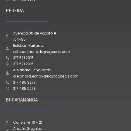
PEREIRA
Avenida 30 de Agosto #
104-55
Esteban Hurtado.
esteban.hurtado@cgbsas.com
317 571 2915
317 571 2915
Alejandra Echavarría.
alejandra.echavarria@cgbsas.com
317 485 9273
317 485 9273
BUCARAMANGA
Calle 21 # 16 - 21
Andrés Grajales.