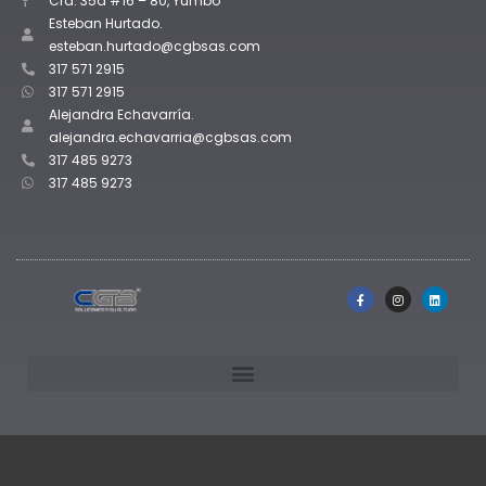
Cra. 35a #16 – 80, Yumbo
Esteban Hurtado.
esteban.hurtado@cgbsas.com
317 571 2915
317 571 2915
Alejandra Echavarría.
alejandra.echavarria@cgbsas.com
317 485 9273
317 485 9273