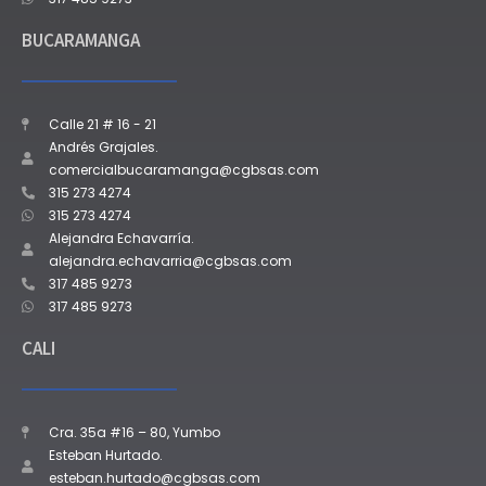
BUCARAMANGA
Calle 21 # 16 - 21
Andrés Grajales.
comercialbucaramanga@cgbsas.com
315 273 4274
315 273 4274
Alejandra Echavarría.
alejandra.echavarria@cgbsas.com
317 485 9273
317 485 9273
CALI
Cra. 35a #16 – 80, Yumbo
Esteban Hurtado.
esteban.hurtado@cgbsas.com