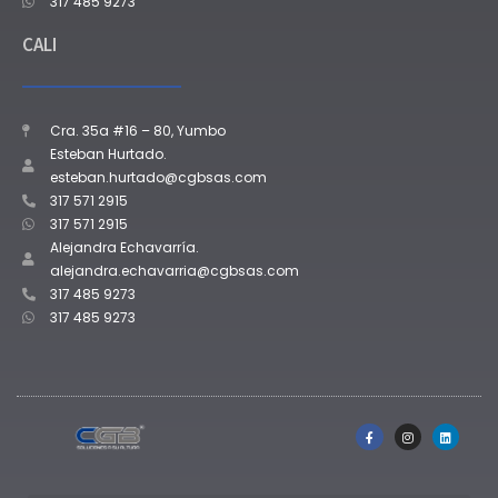
317 485 9273
CALI
Cra. 35a #16 – 80, Yumbo
Esteban Hurtado.
esteban.hurtado@cgbsas.com
317 571 2915
317 571 2915
Alejandra Echavarría.
alejandra.echavarria@cgbsas.com
317 485 9273
317 485 9273