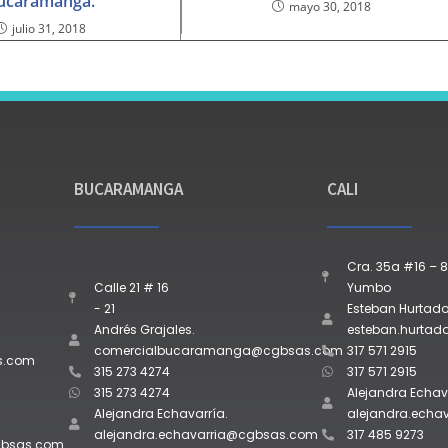
ucaramanga.
mayo 30, 2018
julio 31, 2018
BUCARAMANGA
CALI
Cra. 35a #16 – 8
Calle 21 # 16
Yumbo
- 21
Esteban Hurtado
Andrés Grajales.
esteban.hurta
comercialbucaramanga@cgbsas.com
317 571 2915
s.com
315 273 4274
317 571 2915
315 273 4274
Alejandra Echav
Alejandra Echavarría.
alejandra.ech
alejandra.echavarria@cgbsas.com
317 485 9273
gbsas.com