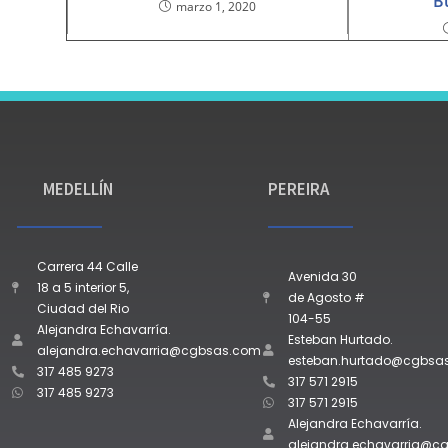
B
marzo 1, 2020
MEDELLÍN
PEREIRA
Carrera 44 Calle
Avenida 30
18 a 5 interior 5,
de Agosto #
Ciudad del Rio
104-55
Alejandra Echavarría.
Esteban Hurtado.
alejandra.echavarria@cgbsas.com
esteban.hurtado@cgbsa
317 485 9273
317 571 2915
317 485 9273
317 571 2915
Alejandra Echavarría.
alejandra.echavarria@c