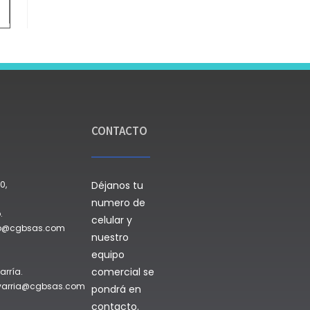
CONTACTO
0,
Déjanos tu
numero de
.
celular y
do@cgbsas.com
nuestro
equipo
comercial se
arría.
avarria@cgbsas.com
pondrá en
contacto.