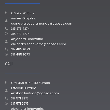
Calle 21 # 16 - 21
Andrés Grajales.
comercialbucaramanga@cgbsas.com
315 273 4274
315 273 4274
Alejandra Echavarría.
alejandra.echavarria@cgbsas.com
317 485 9273
317 485 9273
CALI
Cra. 35a #16 – 80, Yumbo
Esteban Hurtado.
esteban.hurtado@cgbsas.com
317 571 2915
317 571 2915
Alejandra Echavarría.