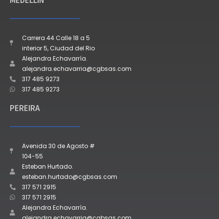
MEDELLÍN
Carrera 44 Calle 18 a 5
interior 5, Ciudad del Rio
Alejandra Echavarría.
alejandra.echavarria@cgbsas.com
317 485 9273
317 485 9273
PEREIRA
Avenida 30 de Agosto #
104-55
Esteban Hurtado.
esteban.hurtado@cgbsas.com
317 571 2915
317 571 2915
Alejandra Echavarría.
alejandra.echavarria@cgbsas.com