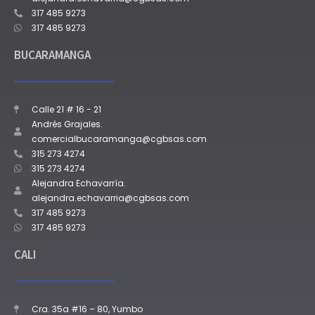
317 485 9273
317 485 9273
BUCARAMANGA
Calle 21 # 16 - 21
Andrés Grajales.
comercialbucaramanga@cgbsas.com
315 273 4274
315 273 4274
Alejandra Echavarría.
alejandra.echavarria@cgbsas.com
317 485 9273
317 485 9273
CALI
Cra. 35a #16 – 80, Yumbo