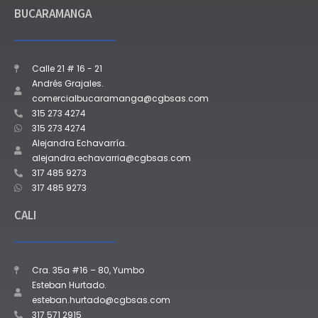
BUCARAMANGA
Calle 21 # 16 - 21
Andrés Grajales.
comercialbucaramanga@cgbsas.com
315 273 4274
315 273 4274
Alejandra Echavarría.
alejandra.echavarria@cgbsas.com
317 485 9273
317 485 9273
CALI
Cra. 35a #16 – 80, Yumbo
Esteban Hurtado.
esteban.hurtado@cgbsas.com
317 571 2915