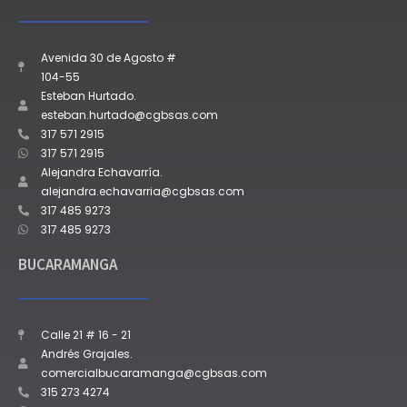
Avenida 30 de Agosto #
104-55
Esteban Hurtado.
esteban.hurtado@cgbsas.com
317 571 2915
317 571 2915
Alejandra Echavarría.
alejandra.echavarria@cgbsas.com
317 485 9273
317 485 9273
BUCARAMANGA
Calle 21 # 16 - 21
Andrés Grajales.
comercialbucaramanga@cgbsas.com
315 273 4274