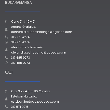
BUCARAMANGA
Calle 21 # 16 - 21
Andrés Grajales.
comercialbucaramanga@cgbsas.com
315 273 4274
315 273 4274
Alejandra Echavarría.
alejandra.echavarria@cgbsas.com
317 485 9273
317 485 9273
CALI
Cra. 35a #16 – 80, Yumbo
Esteban Hurtado.
esteban.hurtado@cgbsas.com
317 571 2915