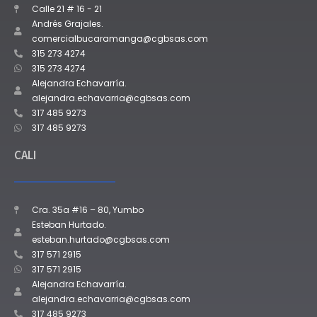
Calle 21 # 16 - 21
Andrés Grajales.
comercialbucaramanga@cgbsas.com
315 273 4274
315 273 4274
Alejandra Echavarría.
alejandra.echavarria@cgbsas.com
317 485 9273
317 485 9273
CALI
Cra. 35a #16 – 80, Yumbo
Esteban Hurtado.
esteban.hurtado@cgbsas.com
317 571 2915
317 571 2915
Alejandra Echavarría.
alejandra.echavarria@cgbsas.com
317 485 9273