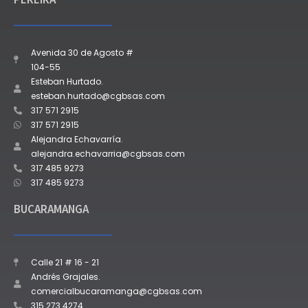
Avenida 30 de Agosto #
104-55
Esteban Hurtado.
esteban.hurtado@cgbsas.com
317 571 2915
317 571 2915
Alejandra Echavarría.
alejandra.echavarria@cgbsas.com
317 485 9273
317 485 9273
BUCARAMANGA
Calle 21 # 16 - 21
Andrés Grajales.
comercialbucaramanga@cgbsas.com
315 273 4274