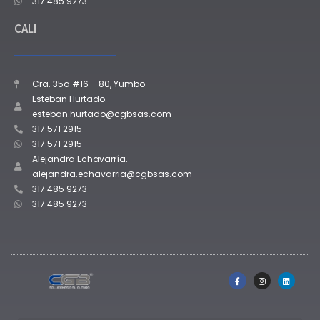
317 485 9273
CALI
Cra. 35a #16 – 80, Yumbo
Esteban Hurtado.
esteban.hurtado@cgbsas.com
317 571 2915
317 571 2915
Alejandra Echavarría.
alejandra.echavarria@cgbsas.com
317 485 9273
317 485 9273