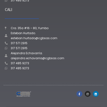
317 485 9273
CALI
Cra. 35a #16 – 80, Yumbo
Esteban Hurtado.
esteban.hurtado@cgbsas.com
317 571 2915
317 571 2915
Alejandra Echavarría.
alejandra.echavarria@cgbsas.com
317 485 9273
317 485 9273