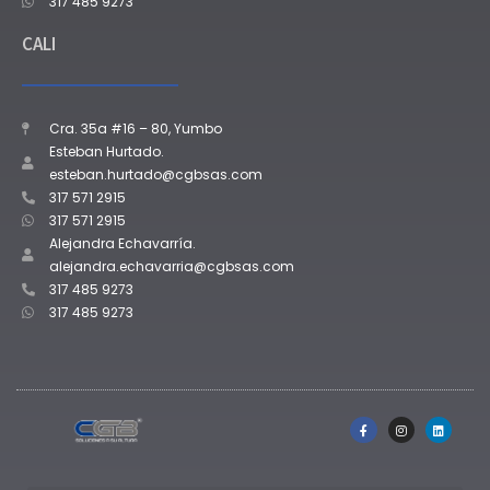
317 485 9273
CALI
Cra. 35a #16 – 80, Yumbo
Esteban Hurtado.
esteban.hurtado@cgbsas.com
317 571 2915
317 571 2915
Alejandra Echavarría.
alejandra.echavarria@cgbsas.com
317 485 9273
317 485 9273