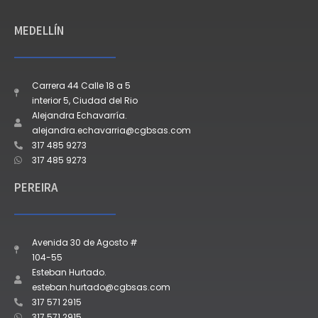
MEDELLÍN
Carrera 44 Calle 18 a 5
interior 5, Ciudad del Rio
Alejandra Echavarría.
alejandra.echavarria@cgbsas.com
317 485 9273
317 485 9273
PEREIRA
Avenida 30 de Agosto #
104-55
Esteban Hurtado.
esteban.hurtado@cgbsas.com
317 571 2915
317 571 2915