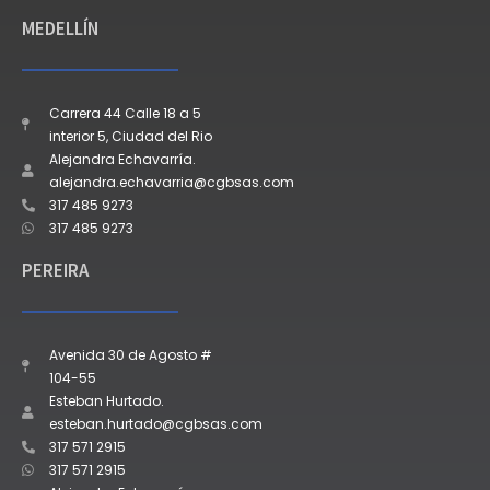
MEDELLÍN
Carrera 44 Calle 18 a 5
interior 5, Ciudad del Rio
Alejandra Echavarría.
alejandra.echavarria@cgbsas.com
317 485 9273
317 485 9273
PEREIRA
Avenida 30 de Agosto #
104-55
Esteban Hurtado.
esteban.hurtado@cgbsas.com
317 571 2915
317 571 2915