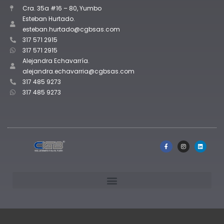
Cra. 35a #16 – 80, Yumbo
Esteban Hurtado.
esteban.hurtado@cgbsas.com
317 571 2915
317 571 2915
Alejandra Echavarría.
alejandra.echavarria@cgbsas.com
317 485 9273
317 485 9273