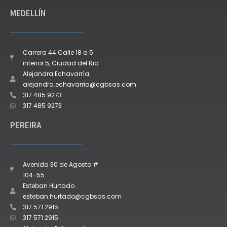
MEDELLÍN
Carrera 44 Calle 18 a 5
interior 5, Ciudad del Rio
Alejandra Echavarría.
alejandra.echavarria@cgbsas.com
317 485 9273
317 485 9273
PEREIRA
Avenida 30 de Agosto #
104-55
Esteban Hurtado.
esteban.hurtado@cgbsas.com
317 571 2915
317 571 2915