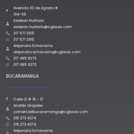
Avenida 30 de Agosto #
104-55
Esteban Hurtado.
esteban.hurtado@cgbsas.com
317 571 2915
317 571 2915
Alejandra Echavarría.
alejandra.echavarria@cgbsas.com
317 485 9273
317 485 9273
BUCARAMANGA
Calle 21 # 16 - 21
Andrés Grajales.
comercialbucaramanga@cgbsas.com
315 273 4274
315 273 4274
Alejandra Echavarría.