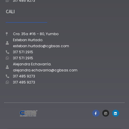
317 485 9273
CALI
Cra. 35a #16 – 80, Yumbo
Esteban Hurtado.
esteban.hurtado@cgbsas.com
317 571 2915
317 571 2915
Alejandra Echavarría.
alejandra.echavarria@cgbsas.com
317 485 9273
317 485 9273