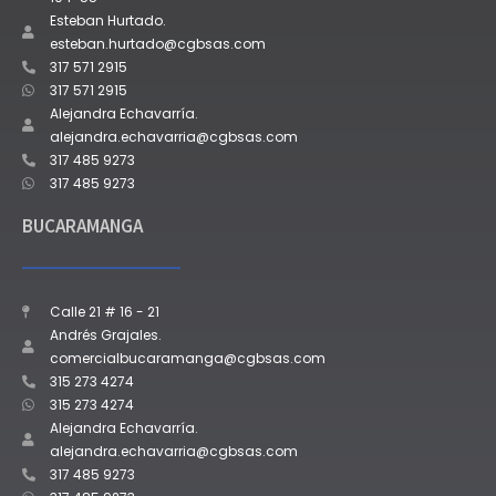
Esteban Hurtado.
esteban.hurtado@cgbsas.com
317 571 2915
317 571 2915
Alejandra Echavarría.
alejandra.echavarria@cgbsas.com
317 485 9273
317 485 9273
BUCARAMANGA
Calle 21 # 16 - 21
Andrés Grajales.
comercialbucaramanga@cgbsas.com
315 273 4274
315 273 4274
Alejandra Echavarría.
alejandra.echavarria@cgbsas.com
317 485 9273