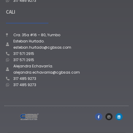
317 485 9273
CALI
Cra. 35a #16 – 80, Yumbo
Esteban Hurtado.
esteban.hurtado@cgbsas.com
317 571 2915
317 571 2915
Alejandra Echavarría.
alejandra.echavarria@cgbsas.com
317 485 9273
317 485 9273