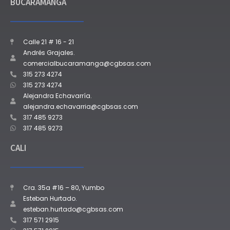
BUCARAMANGA
Calle 21 # 16 - 21
Andrés Grajales.
comercialbucaramanga@cgbsas.com
315 273 4274
315 273 4274
Alejandra Echavarría.
alejandra.echavarria@cgbsas.com
317 485 9273
317 485 9273
CALI
Cra. 35a #16 – 80, Yumbo
Esteban Hurtado.
esteban.hurtado@cgbsas.com
317 571 2915