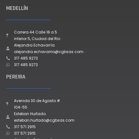
MEDELLÍN
Carrera 44 Calle 18 a 5
interior 5, Ciudad del Rio
Alejandra Echavarría.
alejandra.echavarria@cgbsas.com
317 485 9273
317 485 9273
PEREIRA
Avenida 30 de Agosto #
104-55
Esteban Hurtado.
esteban.hurtado@cgbsas.com
317 571 2915
317 571 2915