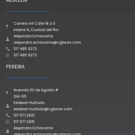
MEDELLÍN
Carrera 44 Calle 18 a 5
interior 5, Ciudad del Rio
Alejandra Echavarría.
alejandra.echavarria@cgbsas.com
317 485 9273
317 485 9273
PEREIRA
Avenida 30 de Agosto #
104-55
Esteban Hurtado.
esteban.hurtado@cgbsas.com
317 571 2915
317 571 2915
Alejandra Echavarría.
alejandra.echavarria@cgbsas.com