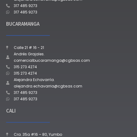
317 485 9273
317 485 9273
BUCARAMANGA
Calle 21 # 16 - 21
Andrés Grajales.
comercialbucaramanga@cgbsas.com
315 273 4274
315 273 4274
Alejandra Echavarría.
alejandra.echavarria@cgbsas.com
317 485 9273
317 485 9273
CALI
Cra. 35a #16 – 80, Yumbo