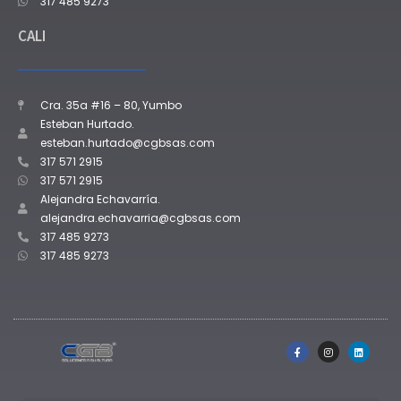
317 485 9273
CALI
Cra. 35a #16 – 80, Yumbo
Esteban Hurtado.
esteban.hurtado@cgbsas.com
317 571 2915
317 571 2915
Alejandra Echavarría.
alejandra.echavarria@cgbsas.com
317 485 9273
317 485 9273