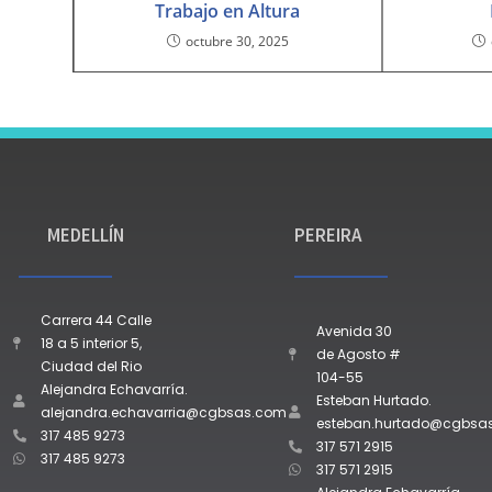
Trabajo en Altura
octubre 30, 2025
MEDELLÍN
PEREIRA
Carrera 44 Calle
Avenida 30
18 a 5 interior 5,
de Agosto #
Ciudad del Rio
104-55
Alejandra Echavarría.
Esteban Hurtado.
alejandra.echavarria@cgbsas.com
esteban.hurtado@cgbsa
317 485 9273
317 571 2915
317 485 9273
317 571 2915