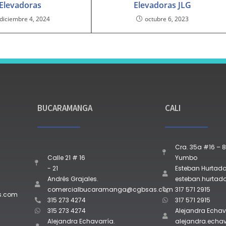
Elevadoras
Elevadoras JLG
diciembre 4, 2024
octubre 6, 2023
BUCARAMANGA
CALI
Cra. 35a #16 – 8
Calle 21 # 16
Yumbo
- 21
Esteban Hurtado
Andrés Grajales.
esteban.hurta
comercialbucaramanga@cgbsas.com
317 571 2915
s.com
315 273 4274
317 571 2915
315 273 4274
Alejandra Echav
Alejandra Echavarría.
alejandra.ech