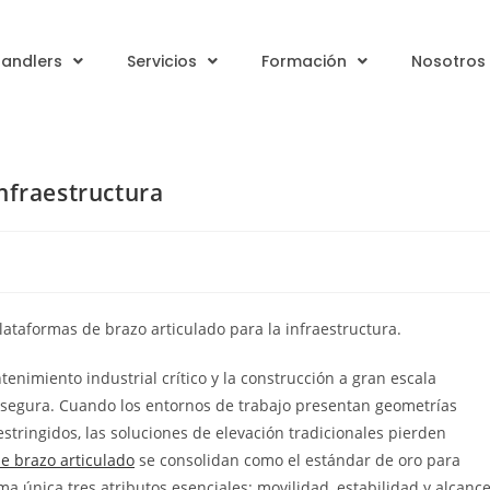
handlers
Servicios
Formación
Nosotros
nfraestructura
plataformas de brazo articulado para la infraestructura.
tenimiento industrial crítico y la construcción a gran escala
 segura. Cuando los entornos de trabajo presentan geometrías
tringidos, las soluciones de elevación tradicionales pierden
e brazo articulado
se consolidan como el estándar de oro para
a única tres atributos esenciales: movilidad, estabilidad y alcanc