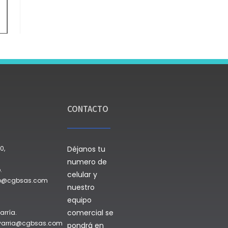
CONTACTO
0,
Déjanos tu
numero de
.
celular y
do@cgbsas.com
nuestro
equipo
comercial se
arría.
avarria@cgbsas.com
pondrá en