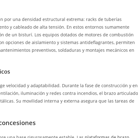
an por una densidad estructural extrema: racks de tuberías
iento y cableado de alta tensión. En estos entornos sumamente
sión de un bisturí. Los equipos dotados de motores de combustión
 con opciones de aislamiento y sistemas antideflagrantes, permiten
r mantenimientos preventivos, soldaduras y montajes mecánicos en
icos
ige velocidad y adaptabilidad. Durante la fase de construcción y en
tilación, iluminación y redes contra incendios, el brazo articulado
tálicas. Su movilidad interna y externa asegura que las tareas de
 concesiones
sobre una base rigurosamente estable. Las
plataformas de brazo