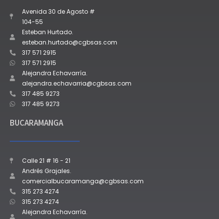
Avenida 30 de Agosto #
104-55
Esteban Hurtado.
esteban.hurtado@cgbsas.com
317 571 2915
317 571 2915
Alejandra Echavarría.
alejandra.echavarria@cgbsas.com
317 485 9273
317 485 9273
BUCARAMANGA
Calle 21 # 16 - 21
Andrés Grajales.
comercialbucaramanga@cgbsas.com
315 273 4274
315 273 4274
Alejandra Echavarría.