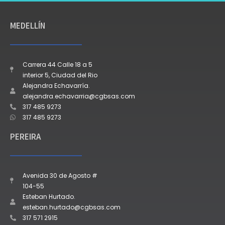
MEDELLÍN
Carrera 44 Calle 18 a 5
interior 5, Ciudad del Rio
Alejandra Echavarría.
alejandra.echavarria@cgbsas.com
317 485 9273
317 485 9273
PEREIRA
Avenida 30 de Agosto #
104-55
Esteban Hurtado.
esteban.hurtado@cgbsas.com
317 571 2915