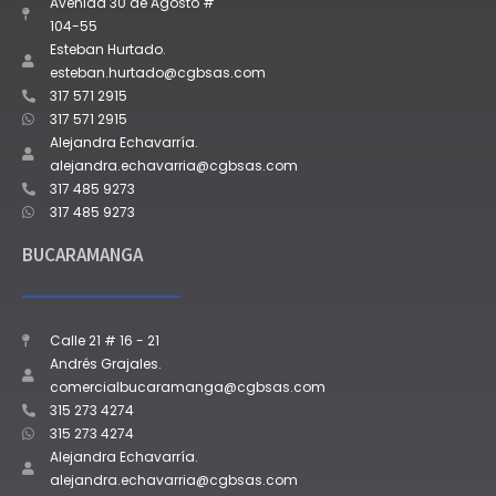
Avenida 30 de Agosto #
104-55
Esteban Hurtado.
esteban.hurtado@cgbsas.com
317 571 2915
317 571 2915
Alejandra Echavarría.
alejandra.echavarria@cgbsas.com
317 485 9273
317 485 9273
BUCARAMANGA
Calle 21 # 16 - 21
Andrés Grajales.
comercialbucaramanga@cgbsas.com
315 273 4274
315 273 4274
Alejandra Echavarría.
alejandra.echavarria@cgbsas.com