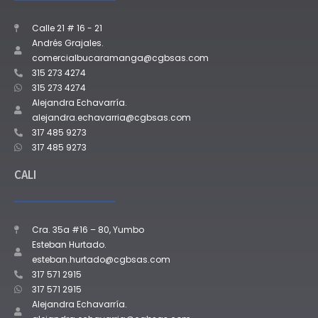
Calle 21 # 16 - 21
Andrés Grajales.
comercialbucaramanga@cgbsas.com
315 273 4274
315 273 4274
Alejandra Echavarría.
alejandra.echavarria@cgbsas.com
317 485 9273
317 485 9273
CALI
Cra. 35a #16 – 80, Yumbo
Esteban Hurtado.
esteban.hurtado@cgbsas.com
317 571 2915
317 571 2915
Alejandra Echavarría.