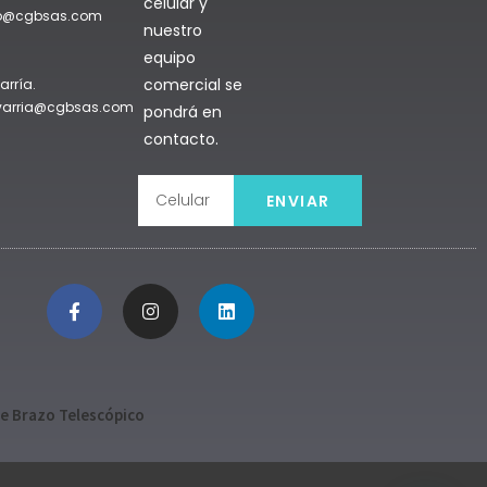
celular y
do@cgbsas.com
nuestro
equipo
comercial se
arría.
avarria@cgbsas.com
pondrá en
contacto.
ENVIAR
e Brazo Telescópico