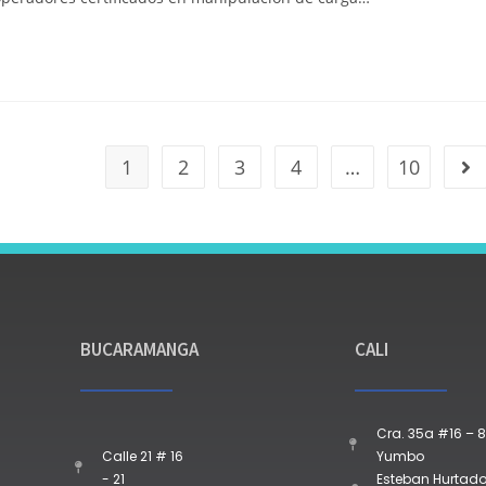
1
2
3
4
…
10
BUCARAMANGA
CALI
Cra. 35a #16 – 8
Calle 21 # 16
Yumbo
- 21
Esteban Hurtado