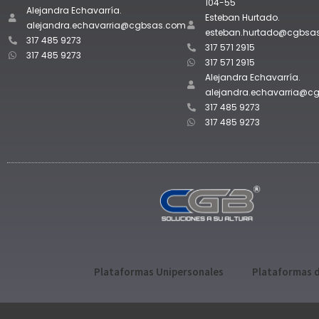
104-55
Alejandra Echavarría.
Esteban Hurtado.
alejandra.echavarria@cgbsas.com
esteban.hurtado@cgbsa
317 485 9273
317 571 2915
317 485 9273
317 571 2915
Alejandra Echavarría.
alejandra.echavarria@c
317 485 9273
317 485 9273
Plataformas Unipersonales
Plataformas d