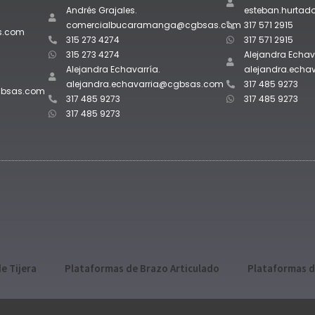
Andrés Grajales.
esteban.hurta
comercialbucaramanga@cgbsas.com
317 571 2915
s.com
315 273 4274
317 571 2915
315 273 4274
Alejandra Echav
Alejandra Echavarría.
alejandra.ech
alejandra.echavarria@cgbsas.com
317 485 9273
gbsas.com
317 485 9273
317 485 9273
317 485 9273
e Tijera
Plataformas de Brazo Articulado
Plataformas d